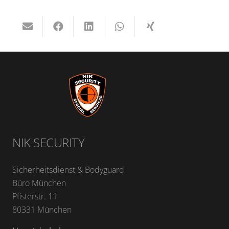
NIK SECURITY
Sicherheitsdienst & Bodyguard
Büro München
Pfisterstr. 11
80331 München